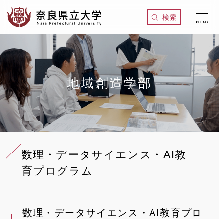
グ
本
ロ
フ
検索
ロ
文
ー
ッ
ー
へ
カ
タ
バ
ル
ー
ル
ナ
へ
ナ
ビ
地域創造学部
ビ
ゲ
ゲ
ー
ー
シ
シ
ョ
ョ
ン
数理・データサイエンス・AI教
ン
へ
育プログラム
へ
数理・データサイエンス・AI教育プロ