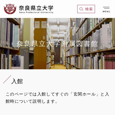
グ
本
ロ
フ
検索
ロ
文
ー
ッ
ー
へ
カ
タ
バ
ル
ー
ル
ナ
へ
ナ
ビ
奈良県立大学附属図書館
ビ
ゲ
ゲ
ー
ー
シ
シ
ョ
ョ
ン
入館
ン
へ
へ
このページでは入館してすぐの「玄関ホール」と入
館時について説明します。