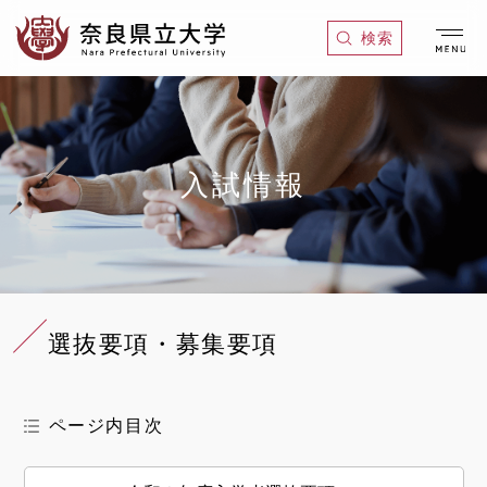
グ
本
ロ
フ
検索
ロ
文
ー
ッ
ー
へ
カ
タ
バ
ル
ー
ル
ナ
へ
ナ
ビ
入試情報
ビ
ゲ
ゲ
ー
ー
シ
シ
ョ
ョ
ン
選抜要項・募集要項
ン
へ
へ
ページ内目次